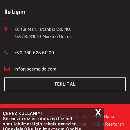
İletişim
Kültür Mah. İstanbul Cd. NO:
134/B, 81010 Merkez/Düzce
+90 380 525 50 00
info@ogemgida.com
TEKLİF AL
X
ÇEREZ KULLANIMI
KVKK Bilgileri
-
Çerez Politikası
-
Gizlilik Politikası
Sitemizin sizlere daha iyi hizmet
sunulabilmesi için teknik çerezler
© Copyright 2022 - Tüm Hakları Saklıdır. - OGEM Restoran
(Cookieler) kullanılmaktadır. Cookie